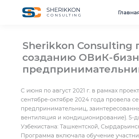
Перейти
SHERIKKON
Главна
к
CONSULTING
содержимому
Sherikkon Consulting
созданию ОВиК-бизн
предпринимательни
C июня по август 2021 г. в рамках прое
сентябре-октябре 2024 года провела с
предпринимательниц, заинтересованных
вентиляция и кондиционирование). 5-д
Узбекистана: Ташкентской, Сырдарьинск
Программа включала обучение участниц