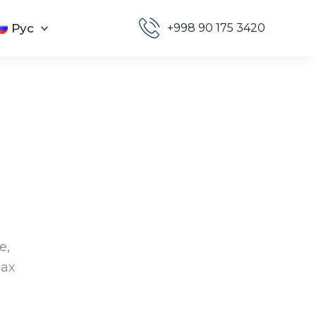
Рус
+998 90 175 3420
е,
нах