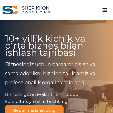
Skip
SHERIKKON
to
CONSULTING
content
10+ yillik kichik va
o‘rta biznes bilan
ishlash tajribasi
Biznesingiz uchun barqaror o‘sish va
samaradorlikni bizning tajribamiz va
professionallik orqali ta’minlang
Biznesingizni rivojlantirishni bepul
konsultatsiya bilan boshlang
Bepul maslahat oling