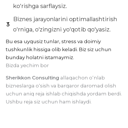
ko‘rishga sarflaysiz.
Biznes jarayonlarini optimallashtirish
o‘rniga, o‘zingizni yo‘qotib qo‘yasiz.
Bu esa uyqusiz tunlar, stress va doimiy
tushkunlik hissiga olib keladi. Biz siz uchun
bunday holatni istamaymiz.
Bizda yechim bor
Sherikkon Consulting
allaqachon o‘nlab
bizneslarga o‘sish va barqaror daromad olish
uchun aniq reja ishlab chiqishda yordam berdi.
Ushbu reja siz uchun ham ishlaydi.