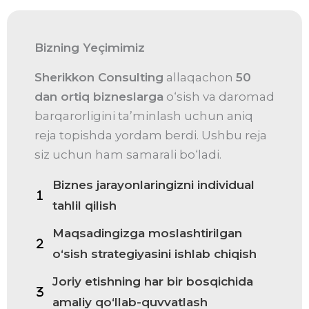
Bizning Yeçimimiz
Sherikkon Consulting
allaqachon
50
dan ortiq bizneslarga
o‘sish va daromad
barqarorligini ta’minlash uchun aniq
reja topishda yordam berdi. Ushbu reja
siz uchun ham samarali bo‘ladi.
Biznes jarayonlaringizni individual
tahlil qilish
Maqsadingizga moslashtirilgan
o‘sish strategiyasini ishlab chiqish
Joriy etishning har bir bosqichida
amaliy qo‘llab-quvvatlash