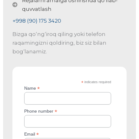
Rejalarni amalga oshirishda qo‘llab-
quvvatlash
+998 (90) 175 3420
Bizga qo‘ng‘iroq qiling yoki telefon
raqamingizni qoldiring, biz siz bilan
bog‘lanamiz.
*
indicates required
*
Name
*
Phone number
*
Email