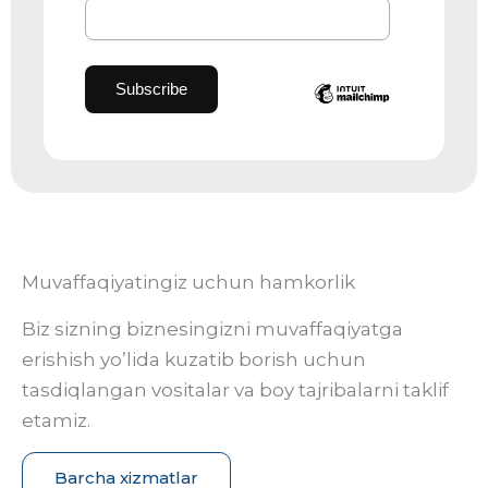
Muvaffaqiyatingiz uchun hamkorlik
Biz sizning biznesingizni muvaffaqiyatga
erishish yo’lida kuzatib borish uchun
tasdiqlangan vositalar va boy tajribalarni taklif
etamiz.
Barcha xizmatlar