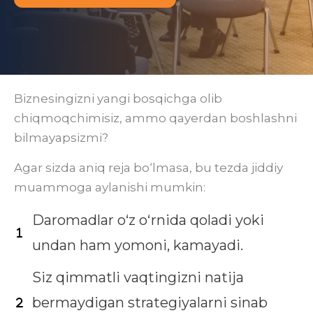
Biznesingizni yangi bosqichga olib
chiqmoqchimisiz, ammo qayerdan boshlashni
bilmayapsizmi?
Agar sizda aniq reja bo‘lmasa, bu tezda jiddiy
muammoga aylanishi mumkin:
Daromadlar o‘z o‘rnida qoladi yoki
undan ham yomoni, kamayadi.
Siz qimmatli vaqtingizni natija
bermaydigan strategiyalarni sinab