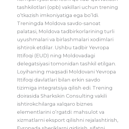
tashkilotlari (opb) vakillari uchun trening
o’tkazish imkoniyatiga ega bo’ldi.
Treningda Moldova savdo-sanoat
palatasi, Moldova tadbirkorlarining turli
uyushmalari va birlashmalari xodimlari
ishtirok etdilar. Ushbu tadbir Yevropa
Ittifoqi (EUD) ning Moldovadagi
delegatsiyasi tomonidan tashkil etilgan.
Loyihaning maqsadi Moldovani Yevropa
Ittifoqi davlatlari bilan erkin savdo
tizimiga integratsiya qilish edi. Trening
doirasida Sharkskin Consulting vakili
ishtirokchilarga xalqaro biznes
elementlarini o’rgatdi: mahsulot va
xizmatlarni eksport qilishni rejalashtirish,
Evropada sheriklarni qidirish, sifatni