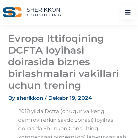
Skip
SHERIKKON
to
CONSULTING
content
Evropa Ittifoqining
DCFTA loyihasi
doirasida biznes
birlashmalari vakillari
uchun trening
By
sherikkon
/
Dekabr 19, 2024
2018 yilda Dcfta (chuqur va keng
qamrovli erkin savdo zonasi) loyihasi
doirasida Shurikon Consulting
kompaniyasi biznesni qo’llab-quvvatlash